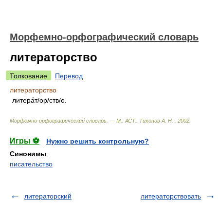
Морфемно-орфографический словарь
литераторство
Толкование
Перевод
литераторство
литера́т/ор/ств/о.
Морфемно-орфографический словарь. — М.: АСТ.
.
Тихонов А. Н.
.
2002
.
Игры ⚽
Нужно решить контрольную?
Синонимы
:
писательство
литераторский
литераторствовать